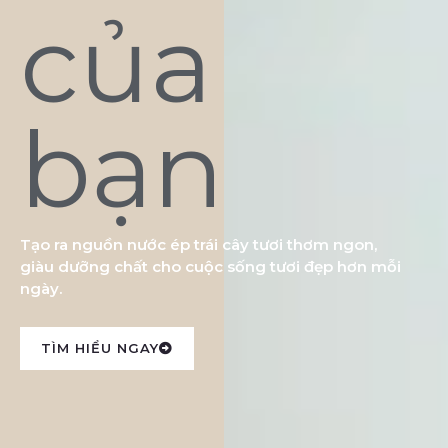
của
bạn
Tạo ra nguồn nước ép trái cây tươi thơm ngon,
giàu dưỡng chất cho cuộc sống tươi đẹp hơn mỗi
ngày.
TÌM HIỂU NGAY