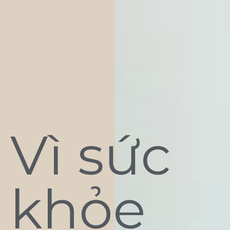
Vì sức
khỏe