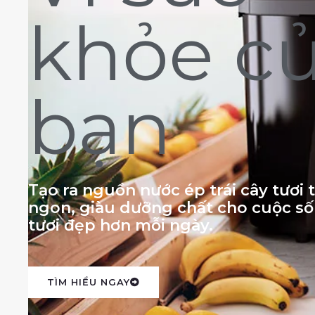
khỏe c
bạn
Tạo ra nguồn nước ép trái cây tươi
ngon, giàu dưỡng chất cho cuộc s
tươi đẹp hơn mỗi ngày.
TÌM HIỂU NGAY