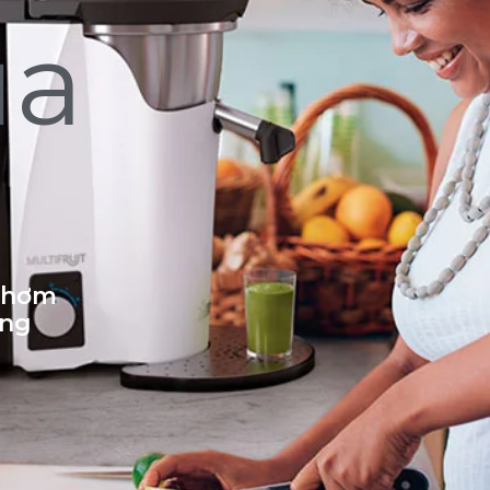
ủa
 thơm
ống