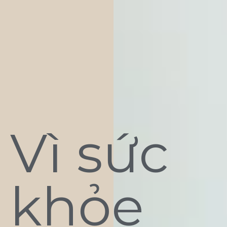
Vì sức
khỏe