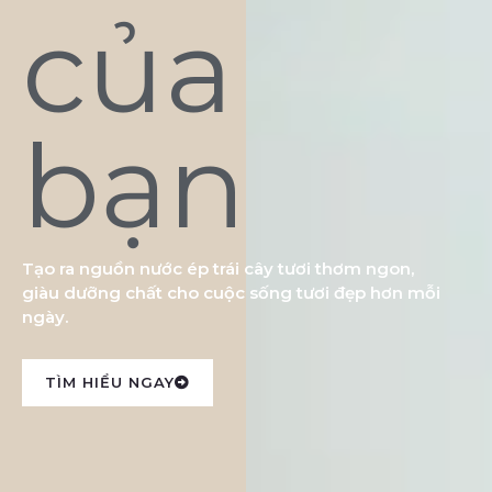
của
bạn
Tạo ra nguồn nước ép trái cây tươi thơm ngon,
giàu dưỡng chất cho cuộc sống tươi đẹp hơn mỗi
ngày.
TÌM HIỂU NGAY