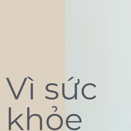
Vì sức
khỏe