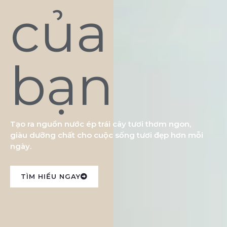
của
bạn
Tạo ra nguồn nước ép trái cây tươi thơm ngon,
giàu dưỡng chất cho cuộc sống tươi đẹp hơn mỗi
ngày.
TÌM HIỂU NGAY