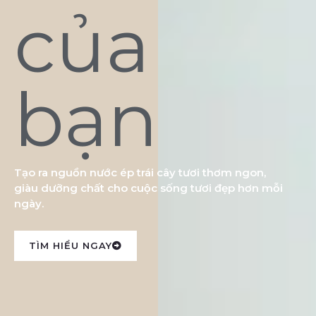
của
bạn
Tạo ra nguồn nước ép trái cây tươi thơm ngon,
giàu dưỡng chất cho cuộc sống tươi đẹp hơn mỗi
ngày.
TÌM HIỂU NGAY