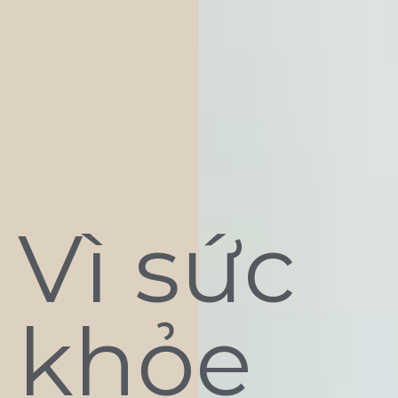
Vì sức
khỏe