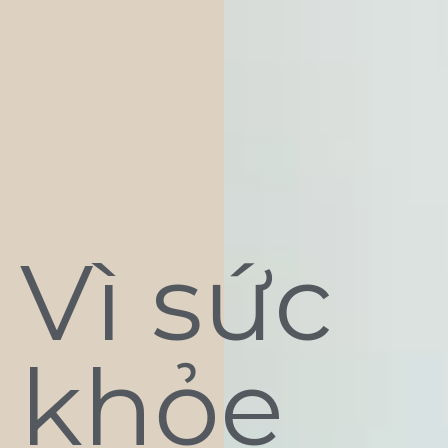
Vì sức
khỏe