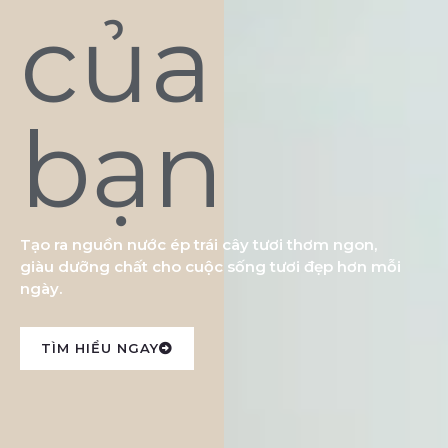
của
bạn
Tạo ra nguồn nước ép trái cây tươi thơm ngon,
giàu dưỡng chất cho cuộc sống tươi đẹp hơn mỗi
ngày.
TÌM HIỂU NGAY