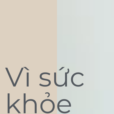
Vì sức
khỏe