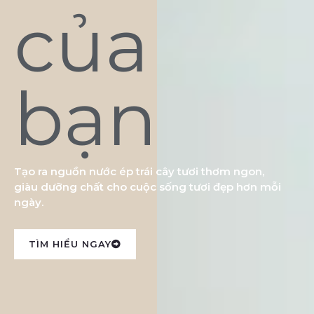
của
bạn
Tạo ra nguồn nước ép trái cây tươi thơm ngon,
giàu dưỡng chất cho cuộc sống tươi đẹp hơn mỗi
ngày.
TÌM HIỂU NGAY