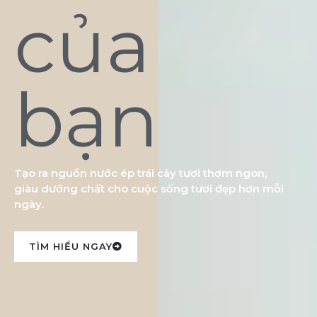
của
bạn
Tạo ra nguồn nước ép trái cây tươi thơm ngon,
giàu dưỡng chất cho cuộc sống tươi đẹp hơn mỗi
ngày.
TÌM HIỂU NGAY