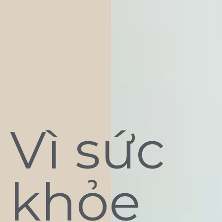
Vì sức
khỏe