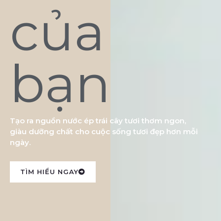
của
bạn
Tạo ra nguồn nước ép trái cây tươi thơm ngon,
giàu dưỡng chất cho cuộc sống tươi đẹp hơn mỗi
ngày.
TÌM HIỂU NGAY