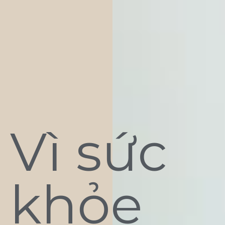
Vì sức
khỏe