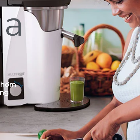
ủa
 thơm
ống