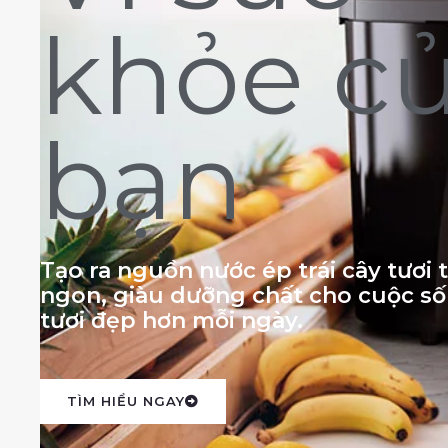
khỏe c
bạn
Tạo ra nguồn nước ép trái cây tươi
ngon, giàu dưỡng chất cho cuộc s
tươi đẹp hơn mỗi ngày.
TÌM HIỂU NGAY