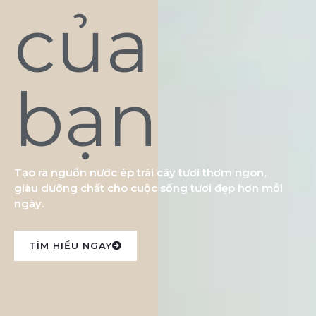
của
bạn
Tạo ra nguồn nước ép trái cây tươi thơm ngon,
giàu dưỡng chất cho cuộc sống tươi đẹp hơn mỗi
ngày.
TÌM HIỂU NGAY