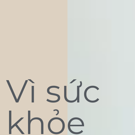
Vì sức
khỏe