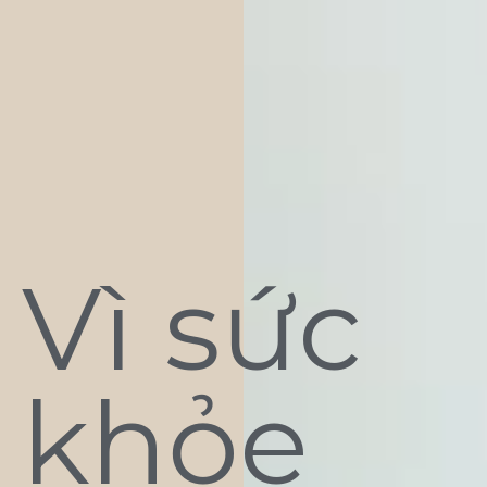
Vì sức
khỏe