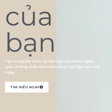
của
bạn
Tạo ra nguồn nước ép trái cây tươi thơm ngon,
giàu dưỡng chất cho cuộc sống tươi đẹp hơn mỗi
ngày.
TÌM HIỂU NGAY