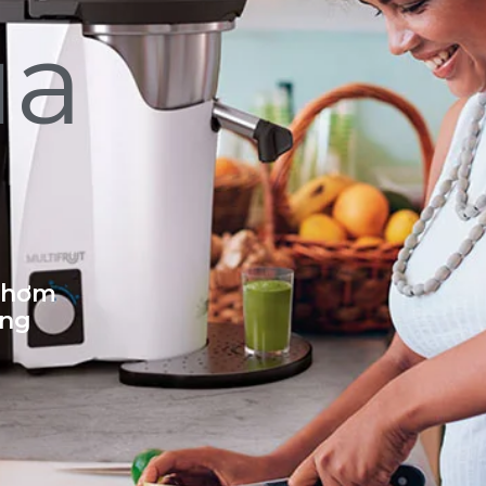
ủa
 thơm
ống