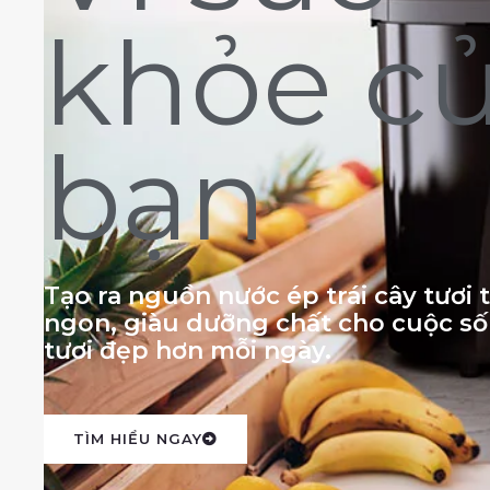
khỏe c
bạn
Tạo ra nguồn nước ép trái cây tươi
ngon, giàu dưỡng chất cho cuộc s
tươi đẹp hơn mỗi ngày.
TÌM HIỂU NGAY