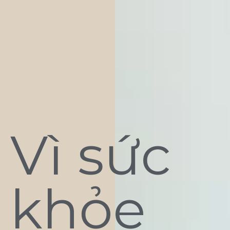
Vì sức
khỏe