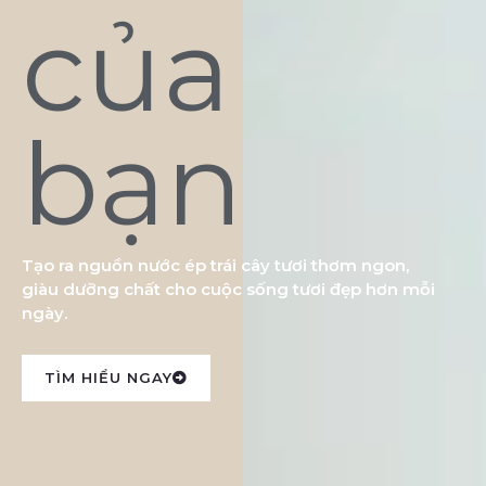
của
bạn
Tạo ra nguồn nước ép trái cây tươi thơm ngon,
giàu dưỡng chất cho cuộc sống tươi đẹp hơn mỗi
ngày.
TÌM HIỂU NGAY