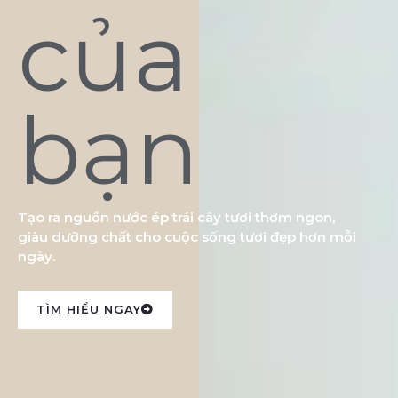
của
bạn
Tạo ra nguồn nước ép trái cây tươi thơm ngon,
giàu dưỡng chất cho cuộc sống tươi đẹp hơn mỗi
ngày.
TÌM HIỂU NGAY