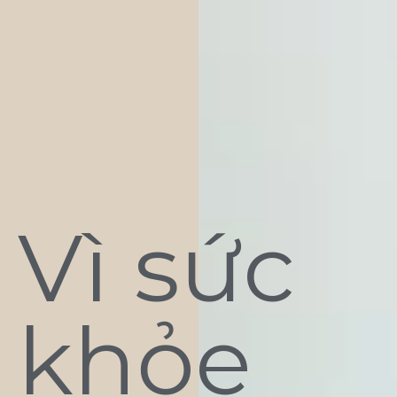
Vì sức
khỏe