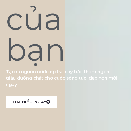
của
bạn
Tạo ra nguồn nước ép trái cây tươi thơm ngon,
giàu dưỡng chất cho cuộc sống tươi đẹp hơn mỗi
ngày.
TÌM HIỂU NGAY