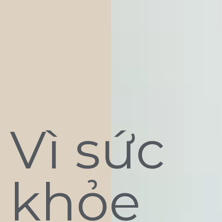
Vì sức
khỏe