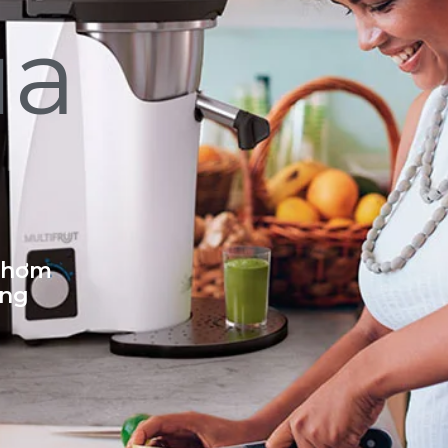
ủa
 thơm
ống