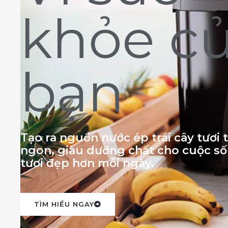
khỏe c
bạn
Tạo ra nguồn nước ép trái cây tươi
ngon, giàu dưỡng chất cho cuộc s
tươi đẹp hơn mỗi ngày.
TÌM HIỂU NGAY