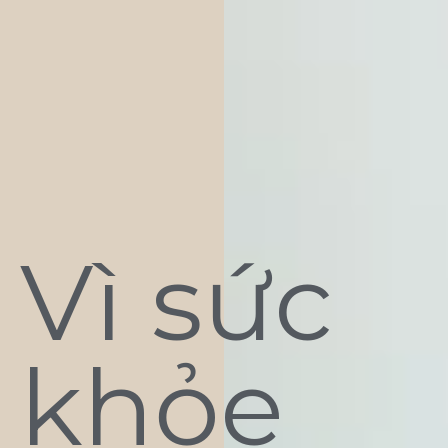
Vì sức
khỏe