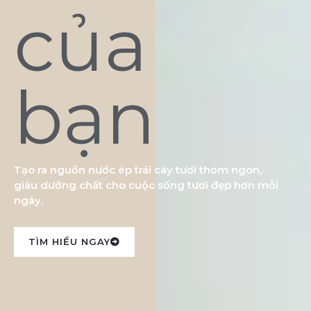
của
bạn
Tạo ra nguồn nước ép trái cây tươi thơm ngon,
giàu dưỡng chất cho cuộc sống tươi đẹp hơn mỗi
ngày.
TÌM HIỂU NGAY