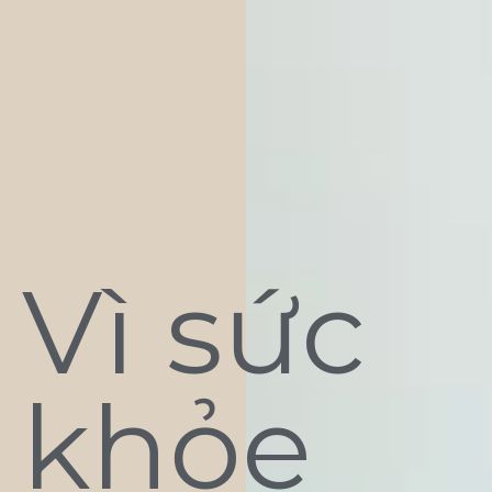
Vì sức
khỏe