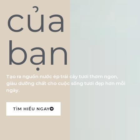
của
bạn
Tạo ra nguồn nước ép trái cây tươi thơm ngon,
giàu dưỡng chất cho cuộc sống tươi đẹp hơn mỗi
ngày.
TÌM HIỂU NGAY