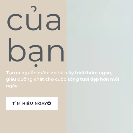
của
bạn
Tạo ra nguồn nước ép trái cây tươi thơm ngon,
giàu dưỡng chất cho cuộc sống tươi đẹp hơn mỗi
ngày.
TÌM HIỂU NGAY