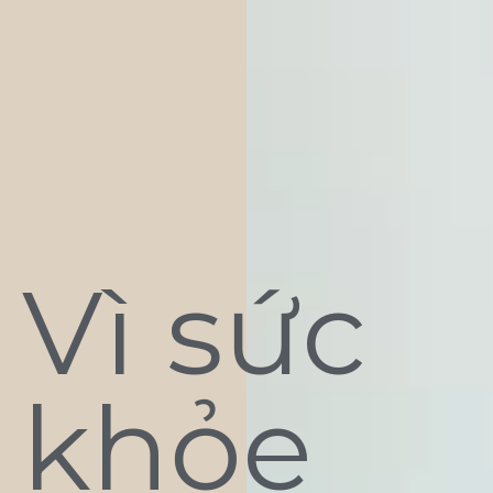
Vì sức
khỏe