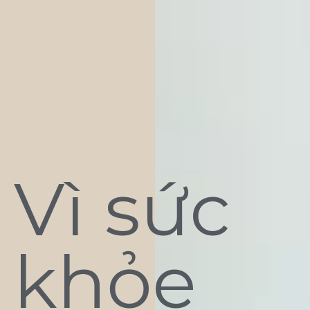
Vì sức
khỏe