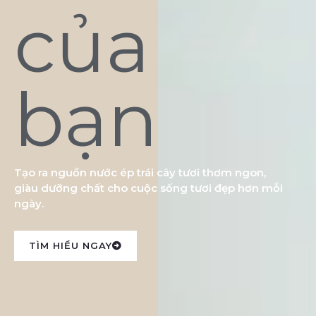
của
bạn
Tạo ra nguồn nước ép trái cây tươi thơm ngon,
giàu dưỡng chất cho cuộc sống tươi đẹp hơn mỗi
ngày.
TÌM HIỂU NGAY