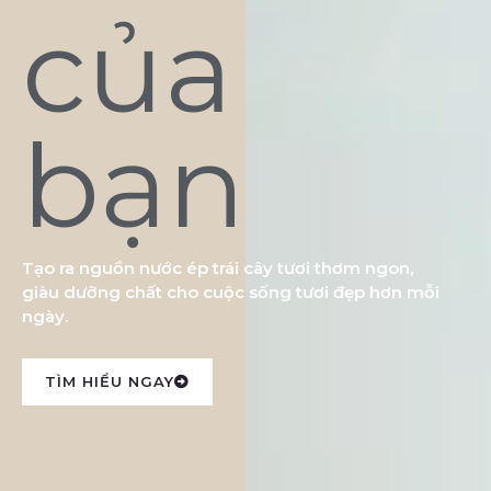
của
bạn
Tạo ra nguồn nước ép trái cây tươi thơm ngon,
giàu dưỡng chất cho cuộc sống tươi đẹp hơn mỗi
ngày.
TÌM HIỂU NGAY