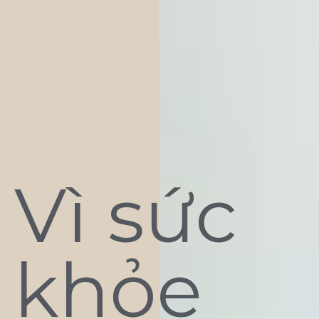
Vì sức
khỏe