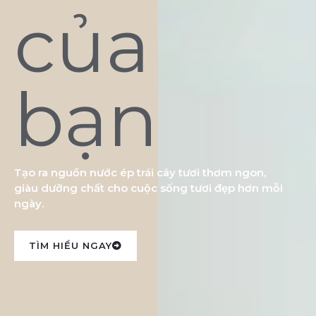
của
bạn
Tạo ra nguồn nước ép trái cây tươi thơm ngon,
giàu dưỡng chất cho cuộc sống tươi đẹp hơn mỗi
ngày.
TÌM HIỂU NGAY