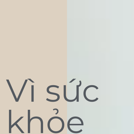
Vì sức
khỏe