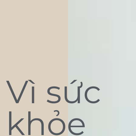
Vì sức
khỏe