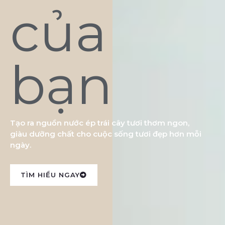
của
bạn
Tạo ra nguồn nước ép trái cây tươi thơm ngon,
giàu dưỡng chất cho cuộc sống tươi đẹp hơn mỗi
ngày.
TÌM HIỂU NGAY