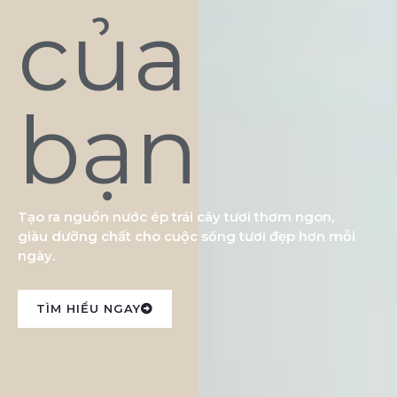
của
bạn
Tạo ra nguồn nước ép trái cây tươi thơm ngon,
giàu dưỡng chất cho cuộc sống tươi đẹp hơn mỗi
ngày.
TÌM HIỂU NGAY