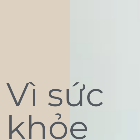
Vì sức
khỏe