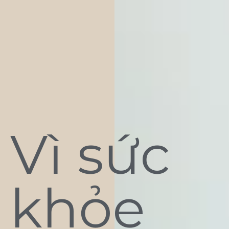
Vì sức
khỏe