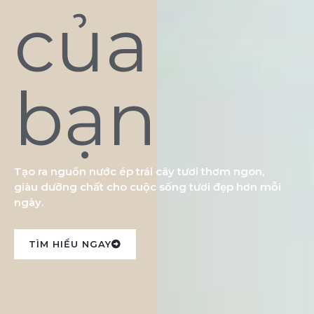
của
bạn
Tạo ra nguồn nước ép trái cây tươi thơm ngon,
giàu dưỡng chất cho cuộc sống tươi đẹp hơn mỗi
ngày.
TÌM HIỂU NGAY