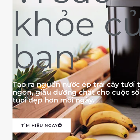
khỏe c
bạn
Tạo ra nguồn nước ép trái cây tươi
ngon, giàu dưỡng chất cho cuộc s
tươi đẹp hơn mỗi ngày.
TÌM HIỂU NGAY