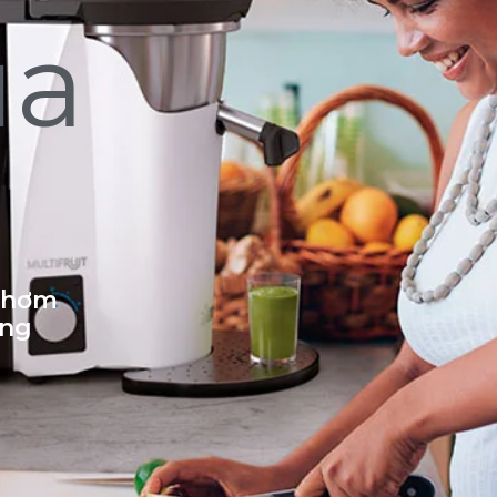
ủa
 thơm
ống