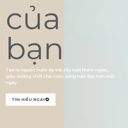
của
bạn
Tạo ra nguồn nước ép trái cây tươi thơm ngon,
giàu dưỡng chất cho cuộc sống tươi đẹp hơn mỗi
ngày.
TÌM HIỂU NGAY