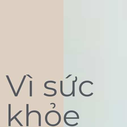
Vì sức
khỏe