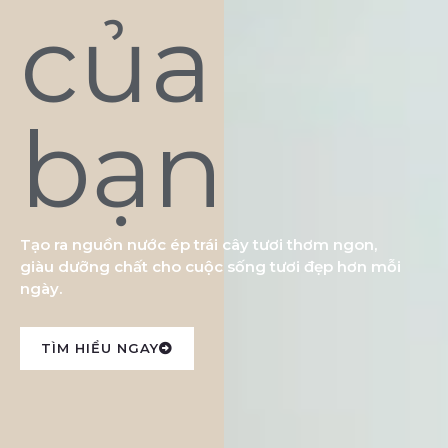
của
bạn
Tạo ra nguồn nước ép trái cây tươi thơm ngon,
giàu dưỡng chất cho cuộc sống tươi đẹp hơn mỗi
ngày.
TÌM HIỂU NGAY