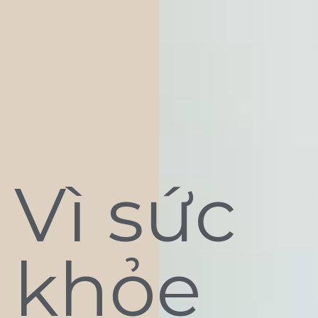
Vì sức
khỏe