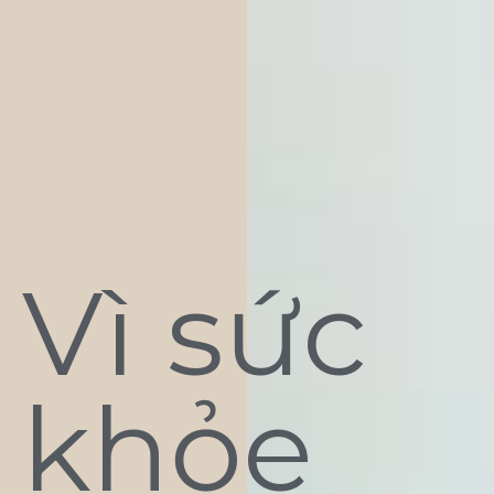
Vì sức
khỏe