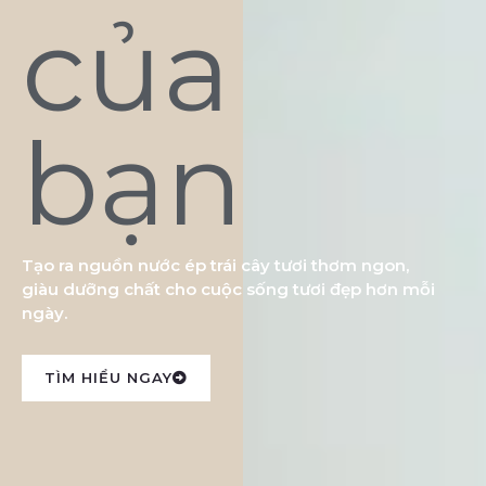
của
bạn
Tạo ra nguồn nước ép trái cây tươi thơm ngon,
giàu dưỡng chất cho cuộc sống tươi đẹp hơn mỗi
ngày.
TÌM HIỂU NGAY