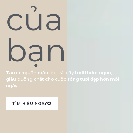
của
bạn
Tạo ra nguồn nước ép trái cây tươi thơm ngon,
giàu dưỡng chất cho cuộc sống tươi đẹp hơn mỗi
ngày.
TÌM HIỂU NGAY