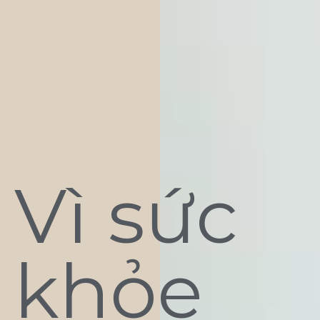
Vì sức
khỏe