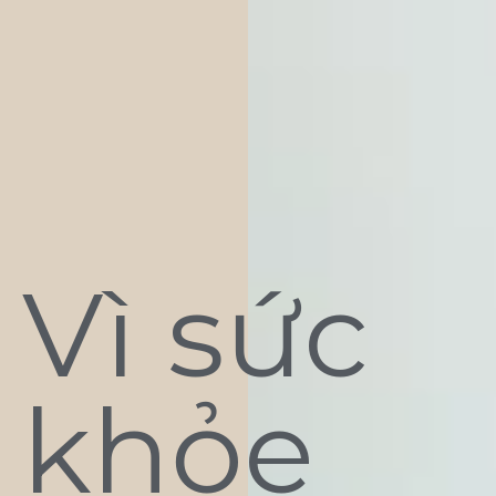
Vì sức
khỏe