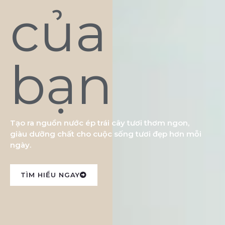
của
bạn
Tạo ra nguồn nước ép trái cây tươi thơm ngon,
giàu dưỡng chất cho cuộc sống tươi đẹp hơn mỗi
ngày.
TÌM HIỂU NGAY