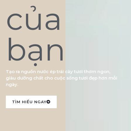
của
bạn
Tạo ra nguồn nước ép trái cây tươi thơm ngon,
giàu dưỡng chất cho cuộc sống tươi đẹp hơn mỗi
ngày.
TÌM HIỂU NGAY