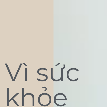
Vì sức
khỏe