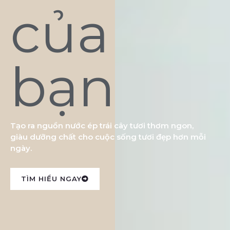
của
bạn
Tạo ra nguồn nước ép trái cây tươi thơm ngon,
giàu dưỡng chất cho cuộc sống tươi đẹp hơn mỗi
ngày.
TÌM HIỂU NGAY