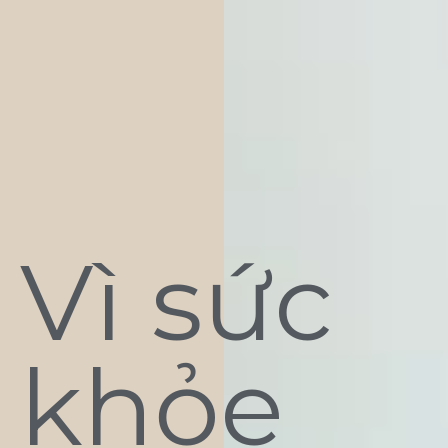
Vì sức
khỏe