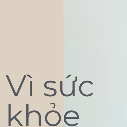
Vì sức
khỏe