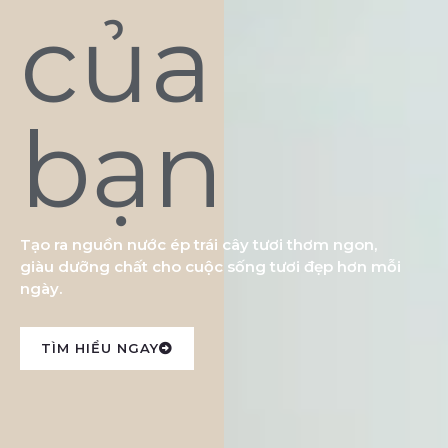
của
bạn
Tạo ra nguồn nước ép trái cây tươi thơm ngon,
giàu dưỡng chất cho cuộc sống tươi đẹp hơn mỗi
ngày.
TÌM HIỂU NGAY