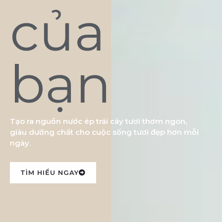
của
bạn
Tạo ra nguồn nước ép trái cây tươi thơm ngon,
giàu dưỡng chất cho cuộc sống tươi đẹp hơn mỗi
ngày.
TÌM HIỂU NGAY