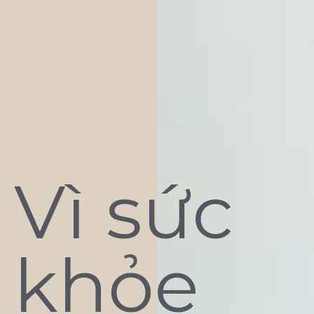
Vì sức
khỏe