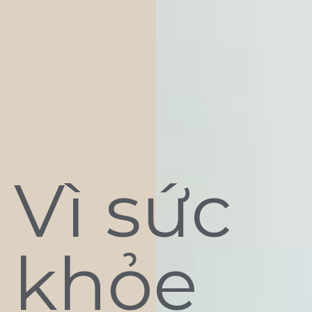
Vì sức
khỏe