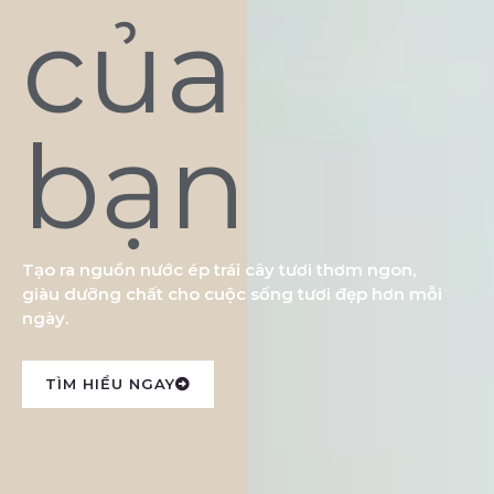
của
bạn
Tạo ra nguồn nước ép trái cây tươi thơm ngon,
giàu dưỡng chất cho cuộc sống tươi đẹp hơn mỗi
ngày.
TÌM HIỂU NGAY