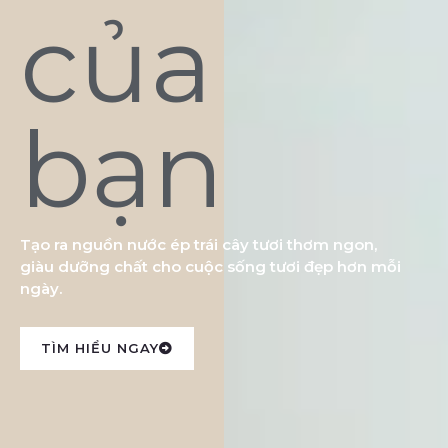
của
bạn
Tạo ra nguồn nước ép trái cây tươi thơm ngon,
giàu dưỡng chất cho cuộc sống tươi đẹp hơn mỗi
ngày.
TÌM HIỂU NGAY