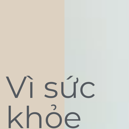
Vì sức
khỏe