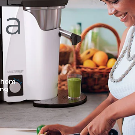
ủa
 thơm
ống