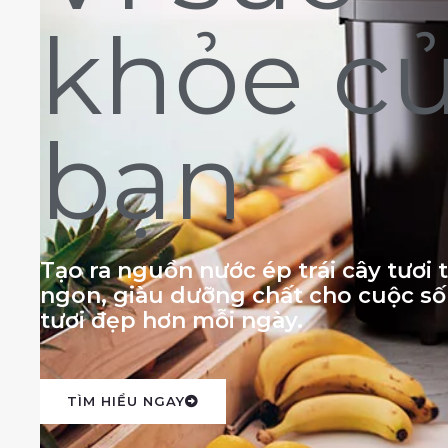
khỏe c
bạn
Tạo ra nguồn nước ép trái cây tươi
ngon, giàu dưỡng chất cho cuộc s
tươi đẹp hơn mỗi ngày.
TÌM HIỂU NGAY