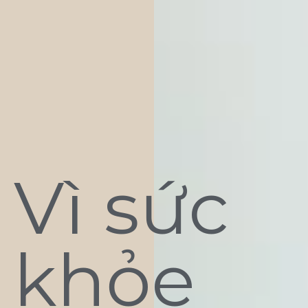
Vì sức
khỏe