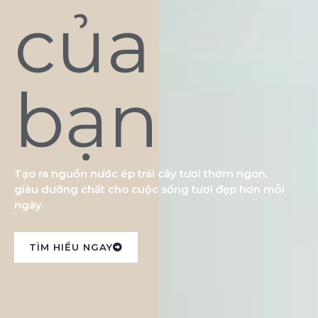
của
bạn
Tạo ra nguồn nước ép trái cây tươi thơm ngon,
giàu dưỡng chất cho cuộc sống tươi đẹp hơn mỗi
ngày.
TÌM HIỂU NGAY