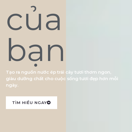
của
bạn
Tạo ra nguồn nước ép trái cây tươi thơm ngon,
giàu dưỡng chất cho cuộc sống tươi đẹp hơn mỗi
ngày.
TÌM HIỂU NGAY