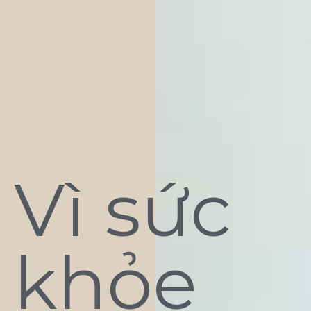
Vì sức
khỏe