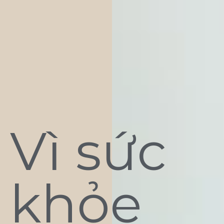
Vì sức
khỏe