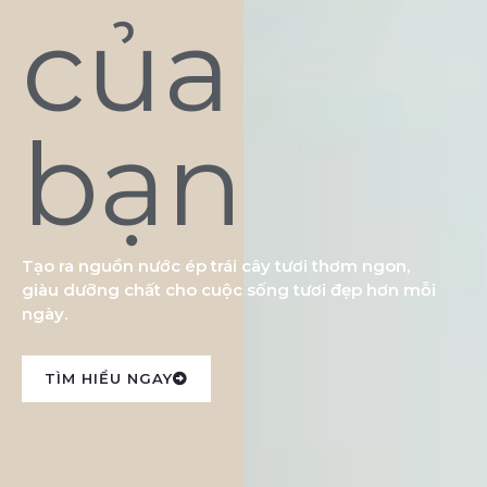
của
bạn
Tạo ra nguồn nước ép trái cây tươi thơm ngon,
giàu dưỡng chất cho cuộc sống tươi đẹp hơn mỗi
ngày.
TÌM HIỂU NGAY