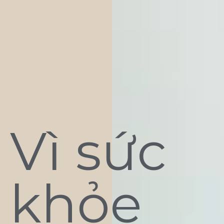
Vì sức
khỏe