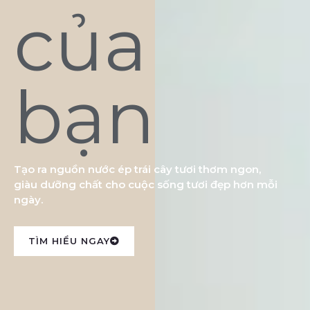
của
bạn
Tạo ra nguồn nước ép trái cây tươi thơm ngon,
giàu dưỡng chất cho cuộc sống tươi đẹp hơn mỗi
ngày.
TÌM HIỂU NGAY