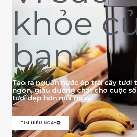
khỏe c
bạn
Tạo ra nguồn nước ép trái cây tươi
ngon, giàu dưỡng chất cho cuộc s
tươi đẹp hơn mỗi ngày.
TÌM HIỂU NGAY