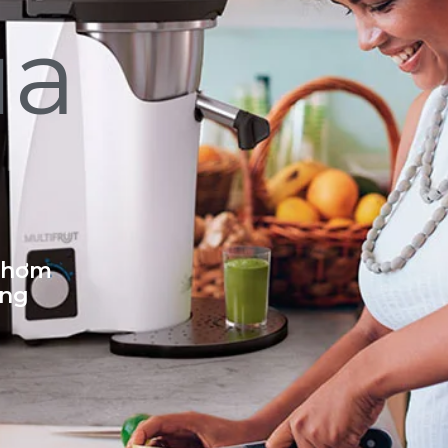
ủa
 thơm
ống