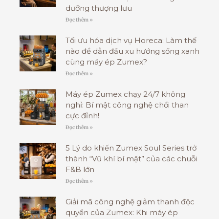
dưỡng thượng lưu
Đọc thêm »
Tối ưu hóa dịch vụ Horeca: Làm thế
nào để dẫn đầu xu hướng sống xanh
cùng máy ép Zumex?
Đọc thêm »
Máy ép Zumex chạy 24/7 không
nghỉ: Bí mật công nghệ chổi than
cực đỉnh!
Đọc thêm »
5 Lý do khiến Zumex Soul Series trở
thành “Vũ khí bí mật” của các chuỗi
F&B lớn
Đọc thêm »
Giải mã công nghệ giảm thanh độc
quyền của Zumex: Khi máy ép