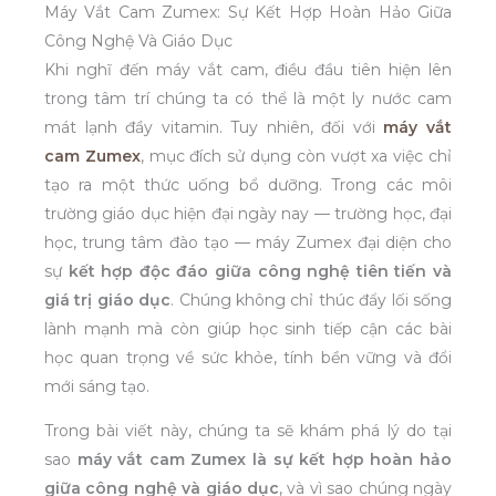
Máy Vắt Cam Zumex: Sự Kết Hợp Hoàn Hảo Giữa
Công Nghệ Và Giáo Dục
Khi nghĩ đến máy vắt cam, điều đầu tiên hiện lên
trong tâm trí chúng ta có thể là một ly nước cam
mát lạnh đầy vitamin. Tuy nhiên, đối với
máy vắt
cam Zumex
, mục đích sử dụng còn vượt xa việc chỉ
tạo ra một thức uống bổ dưỡng. Trong các môi
trường giáo dục hiện đại ngày nay — trường học, đại
học, trung tâm đào tạo — máy Zumex đại diện cho
sự
kết hợp độc đáo giữa công nghệ tiên tiến và
giá trị giáo dục
. Chúng không chỉ thúc đẩy lối sống
lành mạnh mà còn giúp học sinh tiếp cận các bài
học quan trọng về sức khỏe, tính bền vững và đổi
mới sáng tạo.
Trong bài viết này, chúng ta sẽ khám phá lý do tại
sao
máy vắt cam Zumex là sự kết hợp hoàn hảo
giữa công nghệ và giáo dục
, và vì sao chúng ngày