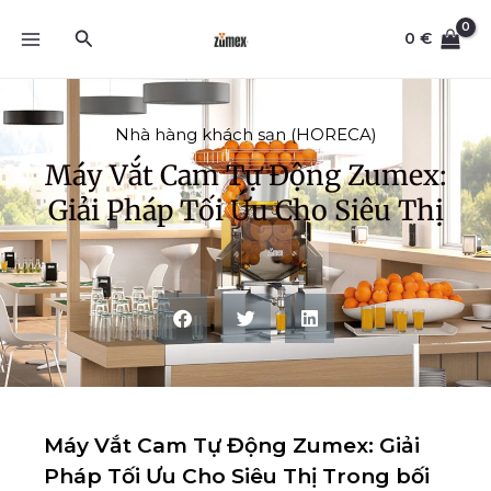
Skip
Search
to
0
€
content
Nhà hàng khách sạn (HORECA)
Máy Vắt Cam Tự Động Zumex:
Giải Pháp Tối Ưu Cho Siêu Thị
Máy Vắt Cam Tự Động Zumex: Giải
Pháp Tối Ưu Cho Siêu Thị Trong bối