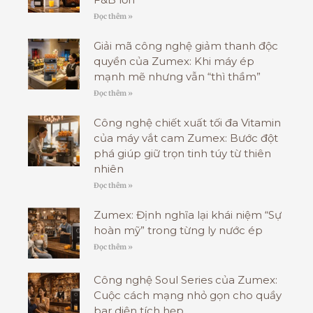
Đọc thêm »
Giải mã công nghệ giảm thanh độc
quyền của Zumex: Khi máy ép
mạnh mẽ nhưng vẫn “thì thầm”
Đọc thêm »
Công nghệ chiết xuất tối đa Vitamin
của máy vắt cam Zumex: Bước đột
phá giúp giữ trọn tinh túy từ thiên
nhiên
Đọc thêm »
Zumex: Định nghĩa lại khái niệm “Sự
hoàn mỹ” trong từng ly nước ép
Đọc thêm »
Công nghệ Soul Series của Zumex:
Cuộc cách mạng nhỏ gọn cho quầy
bar diện tích hẹp