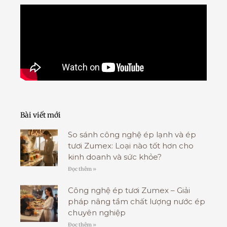
o
e
k
-
f
Bài viết mới
So sánh công nghệ ép lạnh và ép
tươi Zumex: Loại nào tốt hơn cho
kinh doanh và sức khỏe?
Đọc thêm »
Công nghệ ép tươi Zumex – Giải
pháp nâng tầm chất lượng nước ép
chuyên nghiệp
Đọc thêm »