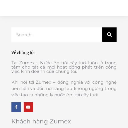
Search
Về chúng tôi
Tại Zumex – Nước ép trái cây tươi luôn là trọng
tâm cho tất cả mọi hoạt động phát triển công
việc kinh doanh của chúng tôi.
Khi nói tới Zumex – đồng nghĩa với công nghệ
tiên tiến và đổi mới sáng tạo không ngừng trong
việc tạo ra những ly nước ép trái cây tươi.
F
Y
a
o
c
u
e
t
b
u
Khách hàng Zumex
o
b