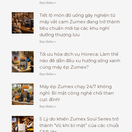
Đọc thêm »
Tiết lộ món đồ uống gây nghiện từ
máy vắt cam Zumex đang trở thành
tiêu chuẩn mới tại các khu nghỉ
dưỡng thượng lưu
Đọc thêm »
Tối ưu hóa dịch vụ Horeca: Làm thế
nào để dẫn đầu xu hướng sống xanh
cùng máy ép Zumex?
Đọc thêm »
Máy ép Zumex chạy 24/7 không
nghỉ: Bí mật công nghệ chổi than
cực đỉnh!
Đọc thêm »
5 Lý do khiến Zumex Soul Series trở
thành “Vũ khí bí mật” của các chuỗi
F&B lớn