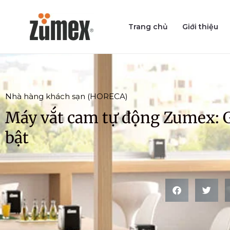
Skip
to
Trang chủ
Giới thiệu
content
Nhà hàng khách sạn (HORECA)
Máy vắt cam tự động Zumex: G
bật