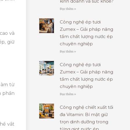
kinh doanh và sức khỏe?
Đọc thêm »
Công nghệ ép tươi
Zumex – Giải pháp nâng
cao và
tầm chất lượng nước ép
p, giữ
chuyên nghiệp
Đọc thêm »
Công nghệ ép tươi
Zumex – Giải pháp nâng
tầm chất lượng nước ép
làm từ
chuyên nghiệp
m phần
Đọc thêm »
Công nghệ chiết xuất tối
đa Vitamin: Bí mật giữ
trọn dinh dưỡng trong
hể vắt
từng giọt nước ép