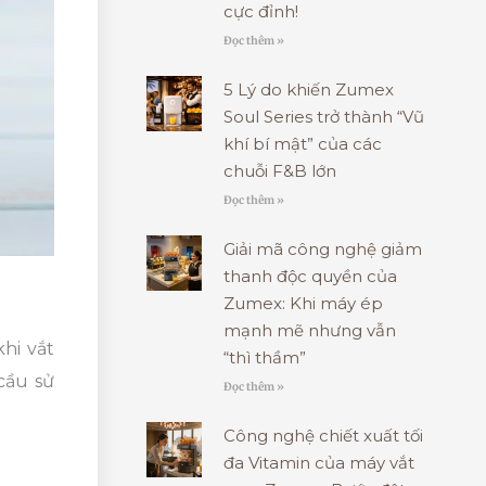
cực đỉnh!
Đọc thêm »
5 Lý do khiến Zumex
Soul Series trở thành “Vũ
khí bí mật” của các
chuỗi F&B lớn
Đọc thêm »
Giải mã công nghệ giảm
thanh độc quyền của
Zumex: Khi máy ép
mạnh mẽ nhưng vẫn
hi vắt
“thì thầm”
cầu sử
Đọc thêm »
Công nghệ chiết xuất tối
đa Vitamin của máy vắt