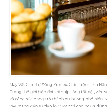
Máy Vắt Cam Tự Động Zumex: Giới Thiệu Tính Năn
Trong thế giới hiện đại, với nhịp sống tất bật, việc
và công sức đang trở thành xu hướng phổ biến.
M
vậy, mang đến sự tiện lợi vượt trội cho người dùng. 