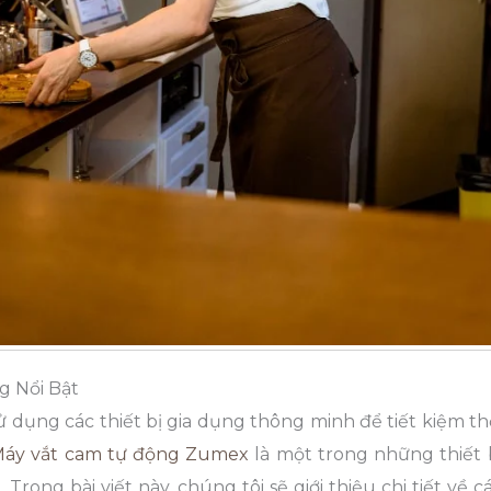
g Nổi Bật
 sử dụng các thiết bị gia dụng thông minh để tiết kiệm th
áy vắt cam tự động Zumex
là một trong những thiết 
Trong bài viết này, chúng tôi sẽ giới thiệu chi tiết về c