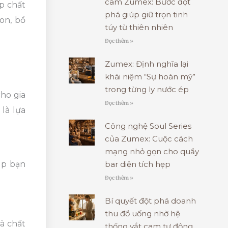
cam Zumex: Bước đột
p chất
phá giúp giữ trọn tinh
on, bổ
túy từ thiên nhiên
Đọc thêm »
Zumex: Định nghĩa lại
khái niệm “Sự hoàn mỹ”
trong từng ly nước ép
ho gia
Đọc thêm »
là lựa
Công nghệ Soul Series
của Zumex: Cuộc cách
mạng nhỏ gọn cho quầy
bar diện tích hẹp
úp bạn
Đọc thêm »
Bí quyết đột phá doanh
thu đồ uống nhờ hệ
à chất
thống vắt cam tự động