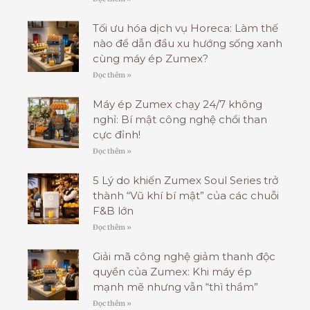
Tối ưu hóa dịch vụ Horeca: Làm thế
nào để dẫn đầu xu hướng sống xanh
cùng máy ép Zumex?
Đọc thêm »
Máy ép Zumex chạy 24/7 không
nghỉ: Bí mật công nghệ chổi than
cực đỉnh!
Đọc thêm »
5 Lý do khiến Zumex Soul Series trở
thành “Vũ khí bí mật” của các chuỗi
F&B lớn
Đọc thêm »
Giải mã công nghệ giảm thanh độc
quyền của Zumex: Khi máy ép
mạnh mẽ nhưng vẫn “thì thầm”
Đọc thêm »