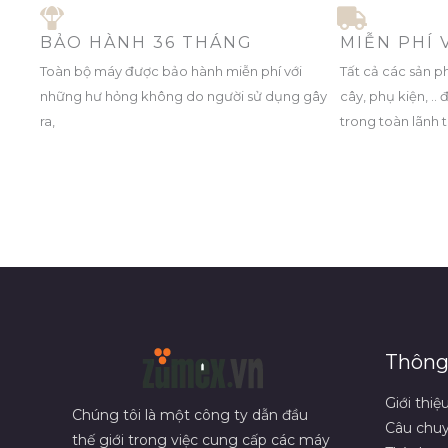
BẢO HÀNH 36 THÁNG
MIỄN PHÍ
Toàn bộ máy được bảo hành miễn phí với
Tất cả các sản p
những hư hỏng không do người sử dụng gây
cây, phụ kiện, .
ra,
trong toàn lãnh 
Thông 
Giới thiệ
Chúng tôi là một công ty dẫn đầu
Câu chuy
thế giới trong việc cung cấp các máy