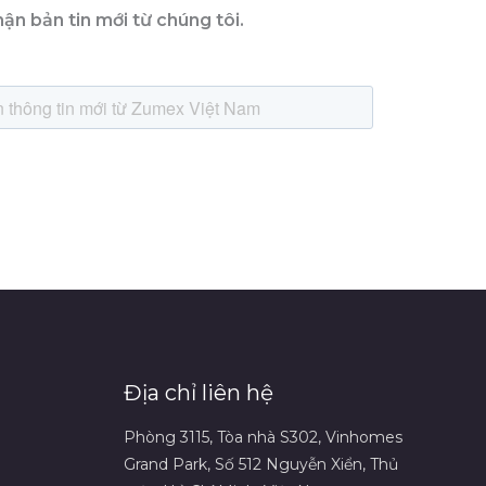
ận bản tin mới từ chúng tôi.
Địa chỉ liên hệ
Phòng 3115, Tòa nhà S302, Vinhomes
Grand Park, Số 512 Nguyễn Xiển, Thủ