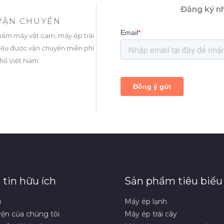
Đăng ký nh
 VẬN CHUYỂN
hẩm máy vắt cam, máy ép trái
. đều được vận chuyển miễn phí
thổ Việt Nam.
tin hữu ích
Sản phẩm tiêu biểu
u
Máy ép lạnh
ện của chúng tôi
Máy ép trái cây