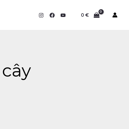
0
€
 cây