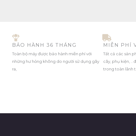
BẢO HÀNH 36 THÁNG
MIỄN PHÍ
Toàn bộ máy được bảo hành miễn phí với
Tất cả các sản p
những hư hỏng không do người sử dụng gây
cây, phụ kiện, .
ra,
trong toàn lãnh 