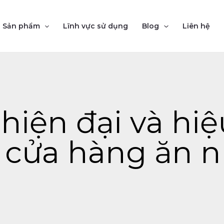
Sản phẩm
Lĩnh vực sử dụng
Blog
Liên hệ
 hiện đại và hi
i cửa hàng ăn 
Page
Page
Page
Page
Page
Page
Page
Page
Page