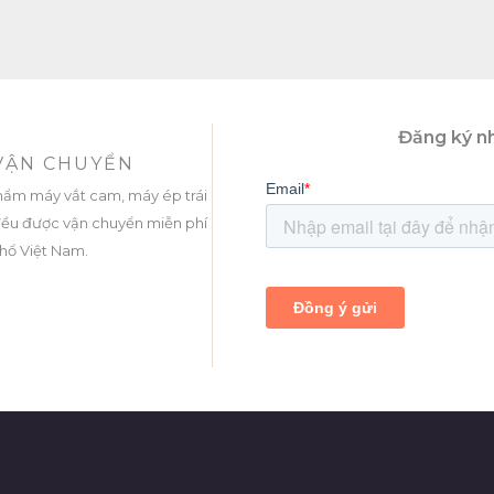
Đăng ký nh
 VẬN CHUYỂN
hẩm máy vắt cam, máy ép trái
. đều được vận chuyển miễn phí
thổ Việt Nam.