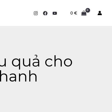
0
€
ệu quả cho
nhanh