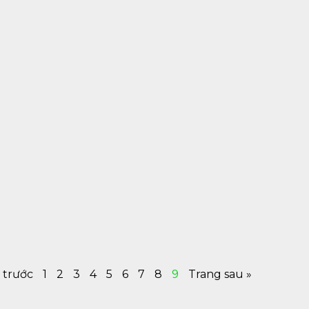
 trước
1
2
3
4
5
6
7
8
9
Trang sau »